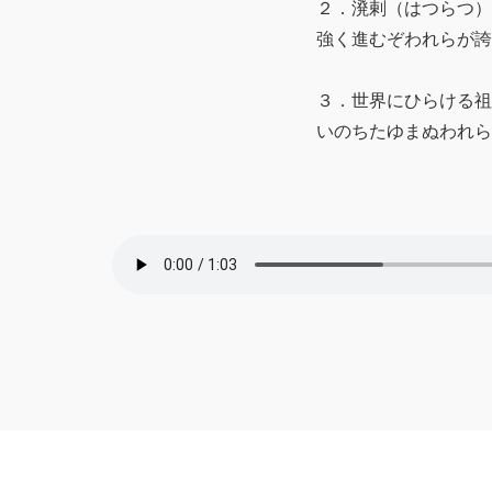
２．溌剌（はつらつ）
強く進むぞわれらが誇
３．世界にひらける祖
いのちたゆまぬわれ