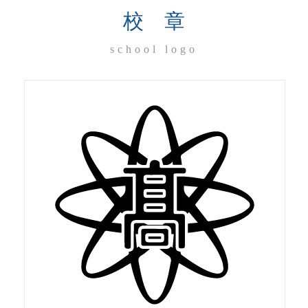
校 章
school logo