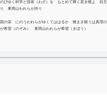
のびゆく科学と技術（わざ）を もとめて輝く若き瞳よ 自主
り 東岡山われらが誇り
国の栄 にのうわれらがゆくてははるか 種まき願うは真理の
らが希望（のぞみ） 東岡山われらが希望（きぼう）