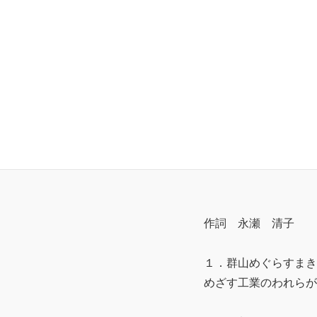
これによって
作詞 永瀬 清子 
１．群山めぐらすまき
めざす工業のわれらが