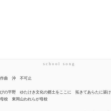
新しい文化を創造するとともに、技術者としての基礎的能力の
校歌
school song
作曲 沖 不可止
びの平野 ゆたけき文化の郷土をここに 拓きてあらたに築け
母校 東岡山われらが母校